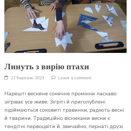
Линуть з вирію птахи
22 Березня, 2023
Leave a comment
Нарешті весняне сонячне проміння ласкаво
зігріває усе живе. Зігріті й приголублені
підіймаються соковиті травинки, радіють весні
й тварини. Традиційно вісниками весни є
тендітні первоцвіти й, звичайно, пернаті друзі,