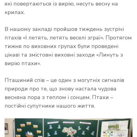
які повертаються із вирію, несуть весну на
крилах.
В нашому закладі пройшов тиждень зустрічі
птахів «І летять, летять веселі зграї». Протягом
тижня по виховних групах були проведені
цікаві та змістовні виховні заходи «Линуть з
вирію птахи».
Пташиний спів – це один з могутніх сигналів
природи про те, що знову настала чудова
весняна пора з теплом і сонцем. Птахи –
постійні супутники нашого життя.