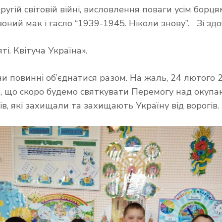
Другій світовій війні, висловлення поваги усім борц
воний мак і гасло “1939-1945. Ніколи знову”. Зі з
і. Квітуча Україна».
аїни повинні об’єднатися разом. На жаль, 24 лютог
о, що скоро будемо святкувати Перемогу над окупан
в, які захищали та захищають Україну від ворогів.