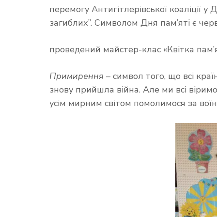
перемогу Антигітлерівської коаліції у 
загиблих”. Символом Дня пам’яті є чер
проведений майстер-клас «Квітка пам’ят
Примирення
– символ того, що всі кр
знову прийшла війна. Але ми всі вірим
усім мирним світом помолимося за воїні