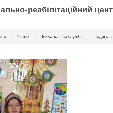
льно-реабілітаційний цент
йно
Учням
Психологічна служба
Педагога