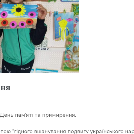
ння
ь День пам’яті та примирення.
ою “гідного вшанування подвигу українського наро