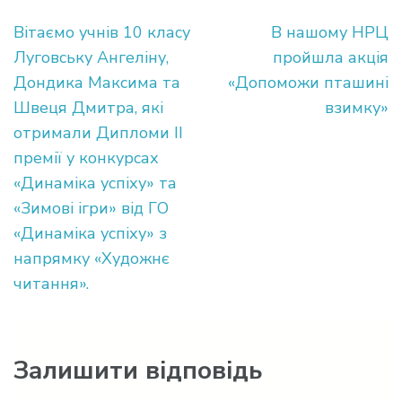
Навігація
Вітаємо учнів 10 класу
В нашому НРЦ
записів
Луговську Ангеліну,
пройшла акція
Дондика Максима та
«Допоможи пташині
Швеця Дмитра, які
взимку»
отримали Дипломи ІІ
премії у конкурсах
«Динаміка успіху» та
«Зимові ігри» від ГО
«Динаміка успіху» з
напрямку «Художнє
читання».
Залишити відповідь