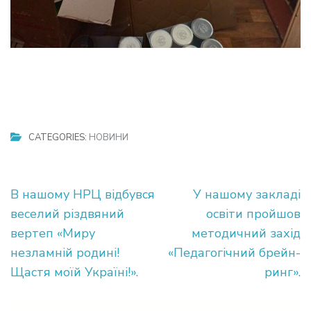
CATEGORIES:
НОВИНИ
Навігація
В нашому НРЦ відбувся
У нашому закладі
записів
веселий різдвяний
освіти пройшов
вертеп «Миру
методичний захід
незламній родині!
«Педагогічний брейн-
Щастя моїй Україні!».
ринг».