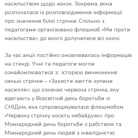
насильством щодо жінок. Зокрема, вона
розпочалася із розповсюдження інформації
про значення білої стрічки. Спільно з
педагогами організовано флешмоб «Ми проти
насильства», до якого долучилися всі охочі.
За час акції постійно оновлювалась інформація
на стенді. Учні та педагоги могли
ознайомлюватися з: історією виникнення
синьої стрічки – «Захисти життя-зупини
насилля»; що означає червона стрічка, яку
вдягають у Всесвітній день боротьби зі
СНІДом, яка супроводжувалася флешмобом
«Червону стрічку носять небайдужі»; про
Міжнародний день боротьби з рабством та
Міжнародний день людей з інвалідністю;