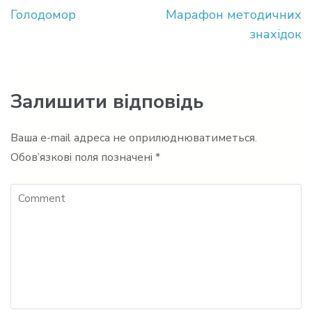
Навігація
Голодомор
Марафон методичних
записів
знахідок
Залишити відповідь
Ваша e-mail адреса не оприлюднюватиметься.
Обов’язкові поля позначені
*
Comment