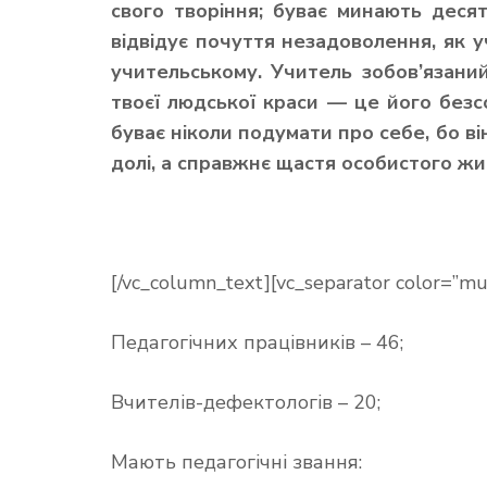
свого творіння; буває минають десят
відвідує почуття незадоволення, як уч
учительському. Учитель зобов’язани
твоєї людської краси — це його безс
буває ніколи подумати про себе, бо в
долі, а справжнє щастя особистого жи
[/vc_column_text][vc_separator color=”mu
Педагогічних працівників – 46;
Вчителів-дефектологів – 20;
Мають педагогічні звання: