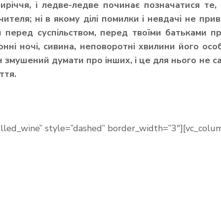
иріччя, і ледве-ледве починає позначатися те,
ителя; ні в якому ділі помилки і невдачі не при
й перед суспільством, перед твоїми батьками п
онні ночі, сивина, неповоротні хвилини його осо
ін змушений думати про інших, і це для нього не 
ття.
lled_wine” style=”dashed” border_width=”3″][vc_colum