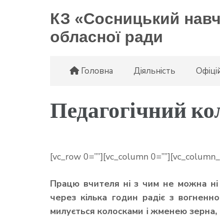
КЗ «Сосницький навча
обласної ради
Головна
Діяльність
Офіці
Педагогічний ко
[vc_row 0=””][vc_column 0=””][vc_column_
Працю вчителя ні з чим не можна ні 
через кілька годин радіє з вогненно
милується колосками і жменею зерна,